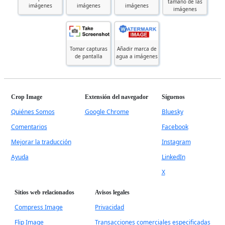
tamaño de las
imágenes
imágenes
imágenes
imágenes
Tomar capturas
Añadir marca de
de pantalla
agua a imágenes
Crop Image
Extensión del navegador
Síguenos
Quiénes Somos
Google Chrome
Bluesky
Comentarios
Facebook
Mejorar la traducción
Instagram
Ayuda
LinkedIn
X
Sitios web relacionados
Avisos legales
Compress Image
Privacidad
Flip Image
Transacciones comerciales especificadas