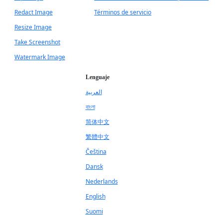
Redact Image
Términos de servicio
Resize Image
Take Screenshot
Watermark Image
Lenguaje
العربية
বাংলা
简体中文
繁體中文
Čeština
Dansk
Nederlands
English
Suomi