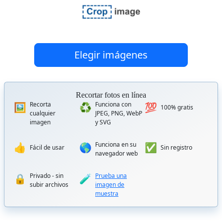
Elegir imágenes
Recortar fotos en línea
Recorta
Funciona con
🖼️
♻️
💯
100% gratis
cualquier
JPEG, PNG, WebP
imagen
y SVG
Funciona en su
👍
🌎
✅
Fácil de usar
Sin registro
navegador web
Privado - sin
Prueba una
🔒
🧪
subir archivos
imagen de
muestra