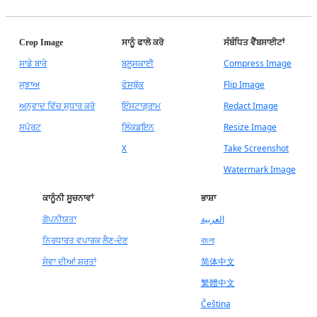
Crop Image
ਸਾਨੂੰ ਫਾਲੋ ਕਰੋ
ਸੰਬੰਧਿਤ ਵੈੱਬਸਾਈਟਾਂ
ਸਾਡੇ ਬਾਰੇ
ਬਲੂਸਕਾਈ
Compress Image
ਸੁਝਾਅ
ਫੇਸਬੁੱਕ
Flip Image
ਅਨੁਵਾਦ ਵਿੱਚ ਸੁਧਾਰ ਕਰੋ
ਇੰਸਟਾਗ੍ਰਾਮ
Redact Image
ਸਪੋਰਟ
ਲਿੰਕਡਇਨ
Resize Image
X
Take Screenshot
Watermark Image
ਕਾਨੂੰਨੀ ਸੂਚਨਾਵਾਂ
ਭਾਸ਼ਾ
ਗੋਪਨੀਯਤਾ
العربية
ਨਿਰਧਾਰਤ ਵਪਾਰਕ ਲੈਣ-ਦੇਣ
বাংলা
ਸੇਵਾ ਦੀਆਂ ਸ਼ਰਤਾਂ
简体中文
繁體中文
Čeština